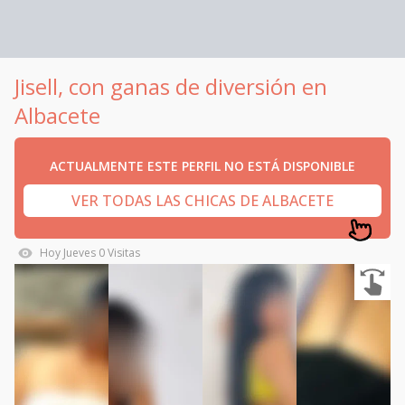
Jisell, con ganas de diversión en
Albacete
ACTUALMENTE ESTE PERFIL NO ESTÁ DISPONIBLE
VER TODAS LAS CHICAS DE ALBACETE
Hoy
Jueves
0
Visitas