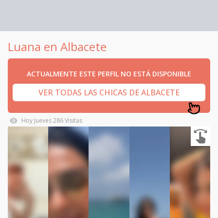
Luana en Albacete
ACTUALMENTE ESTE PERFIL NO ESTÁ DISPONIBLE
VER TODAS LAS CHICAS DE ALBACETE
Hoy
Jueves
286
Visitas