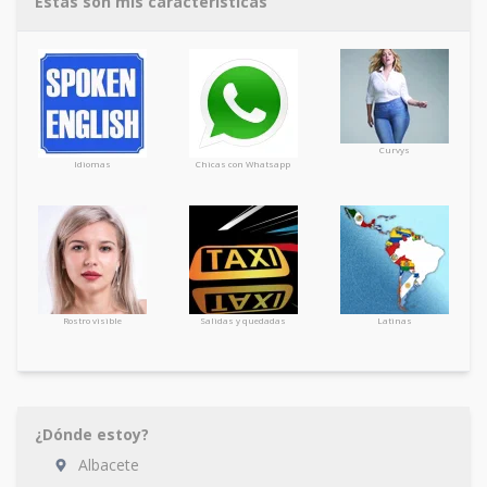
Estas son mis características
Curvys
Idiomas
Chicas con Whatsapp
Rostro visible
Salidas y quedadas
Latinas
¿Dónde estoy?
Albacete