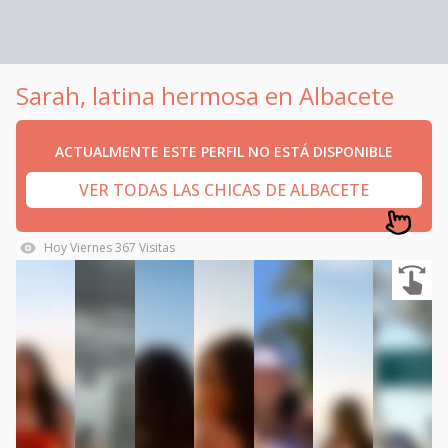
Sarah, latina hermosa en Albacete
ACTUALMENTE ESTE PERFIL NO ESTÁ DISPONIBLE
VER TODAS LAS CHICAS DE ALBACETE
Hoy
Viernes
367
Visitas