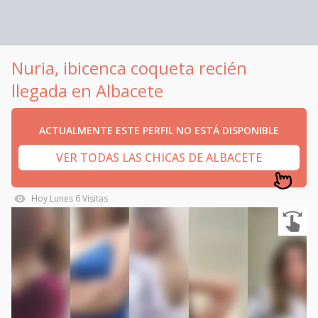
Nuria, ibicenca coqueta recién
llegada en Albacete
ACTUALMENTE ESTE PERFIL NO ESTÁ DISPONIBLE
VER TODAS LAS CHICAS DE ALBACETE
Hoy
Lunes
6
Visitas