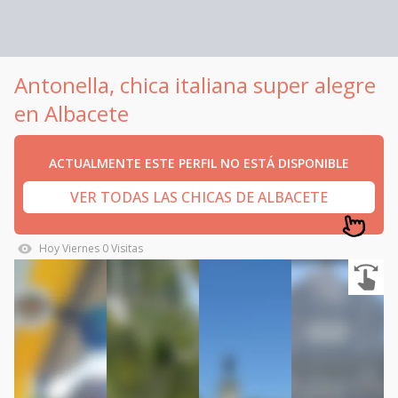
Antonella, chica italiana super alegre
en Albacete
ACTUALMENTE ESTE PERFIL NO ESTÁ DISPONIBLE
VER TODAS LAS CHICAS DE ALBACETE
Hoy
Viernes
0
Visitas