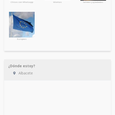
Chicas con Whatsapp
Idiomas
Salidas y quedadas
Europeas
¿Dónde estoy?
Albacete