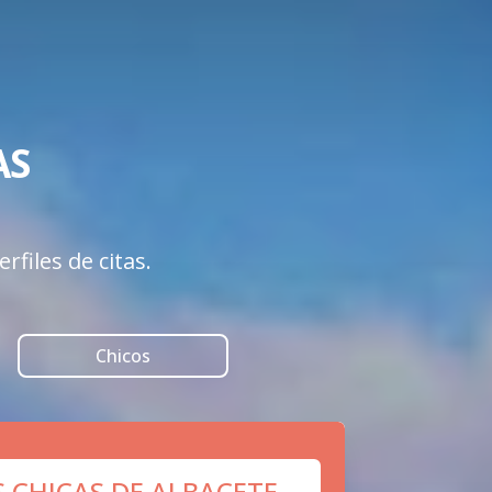
 

files de citas.
Chicos
S CHICAS DE ALBACETE