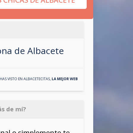
zona de
Albacete
HAS VISTO EN
ALBACETECITAS
,
LA MEJOR WEB
ás de mí?
onal o simplemente te