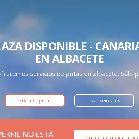
LAZA DISPONIBLE - CANARIAS
EN ALBACETE
frecemos servicios de putas en albacete. Sólo per
Edita tu perfil
Transexuales
ERFIL NO ESTÁ
VER TODAS LA