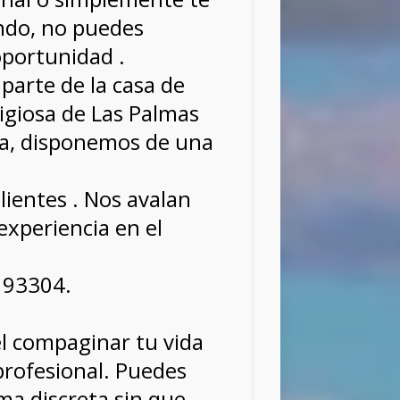
ndo, no puedes
oportunidad .
parte de la casa de
igiosa de Las Palmas
a, disponemos de una
clientes . Nos avalan
experiencia en el
193304.
l compaginar tu vida
profesional. Puedes
ma discreta sin que