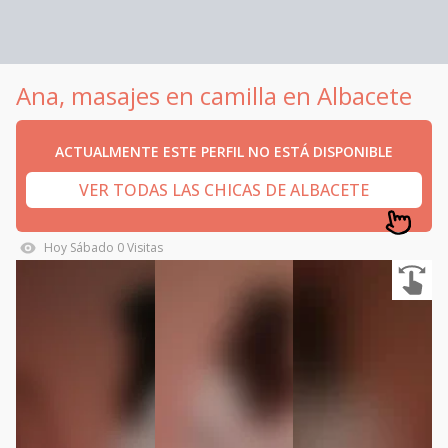
Ana, masajes en camilla en Albacete
ACTUALMENTE ESTE PERFIL NO ESTÁ DISPONIBLE
VER TODAS LAS CHICAS DE ALBACETE
Hoy
Sábado
0
Visitas