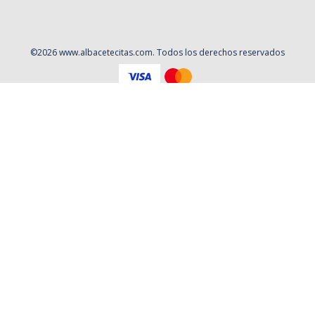
©
2026
www.albacetecitas.com
. Todos los derechos reservados
Aviso Legal
Política de privacidad
Contacto
Cookies
Contratación
Política y Procedimientos de Quejas